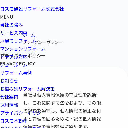
コスモ建設リフォーム株式会社
MENU
当社の強み
サービス内容
ホーム
戸建てリフォーム
プライバシーポリシー
マンションリフォーム
プライバシーポリシー
トラブル対応
PRIVACY POLICY
ショールーム
リフォーム事例
お知らせ
お悩み別リフォーム解決策
当社は個人情報保護の重要性を認識
会社案内
し、これに関する法令および、その他
採用情報
の規範を遵守し、
個人情報の適正な利
プライバシーポリシー
用と管理を図るために下記の個人情報
コスモ不動産
保護方針で情報管理に努めます。