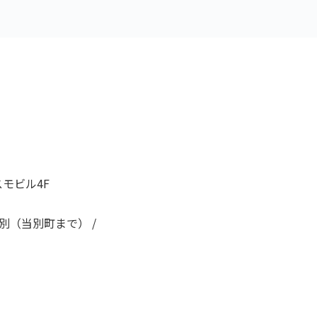
スモビル4F
 当別（当別町まで） /